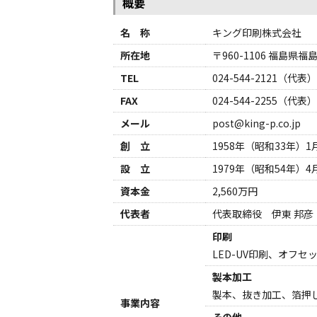
概要
名 称
キング印刷株式会社
所在地
〒960-1106 福島県
TEL
024-544-2121（代表）
FAX
024-544-2255（代表）
メール
post@king-p.co.jp
創 立
1958年（昭和33年）1
設 立
1979年（昭和54年）4
資本金
2,560万円
代表者
代表取締役 伊東 邦彦
印刷
LED-UV印刷、オフ
製本加工
製本、抜き加工、箔押
事業内容