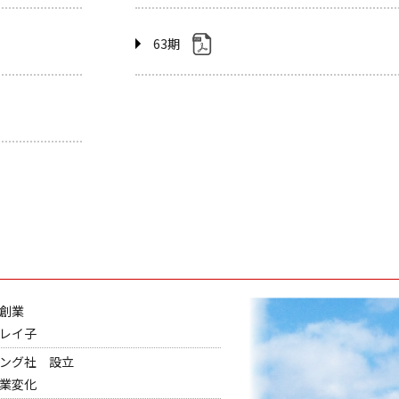
63期
創業
レイ子
ング社 設立
業変化