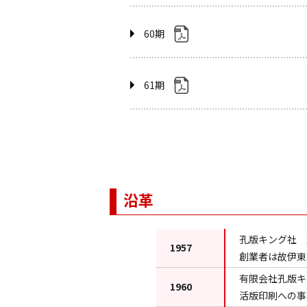
60期
61期
沿革
孔版キング社 
1957
創業者は故伊東
有限会社孔版キ
1960
活版印刷への事