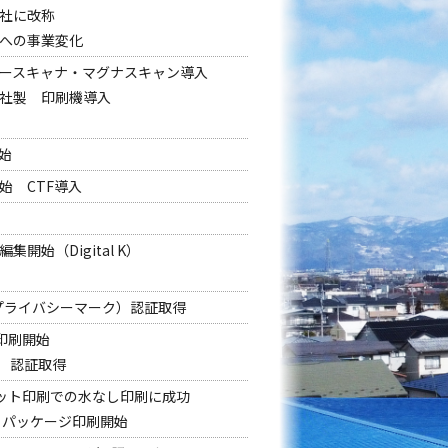
社に改称
への事業変化
ースキャナ・マグナスキャン導入
社製 印刷機導入
開始
始 CTF導入
開始（Digital K）
01（プライバシーマーク）認証取得
V印刷開始
証）認証取得
フセット印刷での水なし印刷に成功
・パッケージ印刷開始