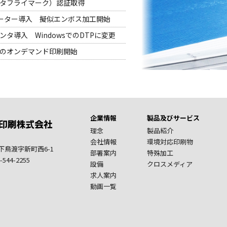
タフライマーク）認証取得
スコーター導入 擬似エンボス加工開始
タ導入 WindowsでのDTPに変更
のオンデマンド印刷開始
企業情報
製品及びサービス
理念
製品紹介
会社情報
環境対応印刷物
市下鳥渡字新町西6-1
部署案内
特殊加工
-544-2255
設備
クロスメディア
求人案内
動画一覧